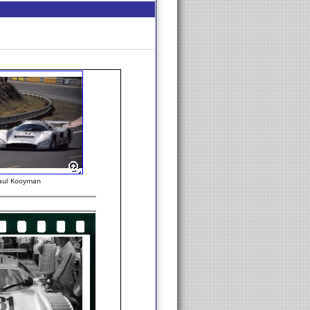
aul Kooyman