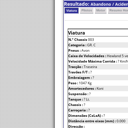
Resultado:
Abandono / Acident
Pilotos
Motor
Resumo Hor
Viatura
Viatura
N.º Chassis
003
Categoria :
GR. C
Pneus :
Avon
Caixa de Velocidades :
Hewland 5 ve
Velocidade Máxima Corrida :
? Km/
Tracção :
Traseira
Travões F/T :
?
Embraiagem :
?
Peso :
1047 Kg
Amortecedores :
Koni
Suspensão :
?
Tanque :
? Lt.
Chassis :
?
Carroçaria :
?
Dimensões (CxLxA) :
?
Distância entre eixos (mm) :
0.000
Direcção :