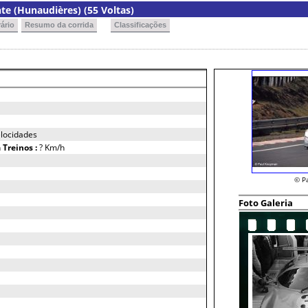
e (Hunaudières) (55 Voltas)
ário
Resumo da corrida
Classificações
locidades
h
Treinos :
? Km/h
© P
Foto Galeria