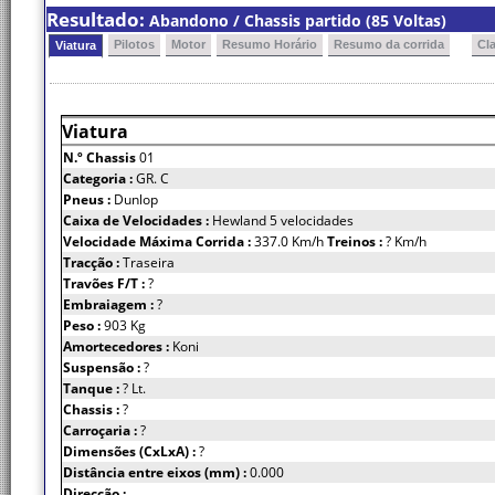
Resultado:
Abandono / Chassis partido (85 Voltas)
Pilotos
Motor
Resumo Horário
Resumo da corrida
Cl
Viatura
Viatura
N.º Chassis
01
Categoria :
GR. C
Pneus :
Dunlop
Caixa de Velocidades :
Hewland 5 velocidades
Velocidade Máxima Corrida :
337.0 Km/h
Treinos :
? Km/h
Tracção :
Traseira
Travões F/T :
?
Embraiagem :
?
Peso :
903 Kg
Amortecedores :
Koni
Suspensão :
?
Tanque :
? Lt.
Chassis :
?
Carroçaria :
?
Dimensões (CxLxA) :
?
Distância entre eixos (mm) :
0.000
Direcção :