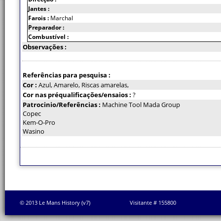
Jantes :
Farois :
Marchal
Preparador :
Combustível :
Observações :
Referências para pesquisa :
Cor :
Azul, Amarelo, Riscas amarelas,
Cor nas préqualificações/ensaios :
?
Patrocinio/Referências :
Machine Tool Mada Group
Copec
Kem-O-Pro
Wasino
© 2013 Le Mans History (v7)
Visitante # 155800