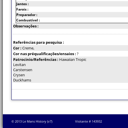
Jantes :
Farois :
Preparador :
Combustível :
Observações :
Referências para pesquisa :
Cor :
Creme,
Cor nas préqualificações/ensaios :
?
Patrocinio/Referências :
Hawaiian Tropic
Levitan
Carstensen
Crysen
Duckhams
© 2013 Le Mans History (v7)
Visitante # 143932