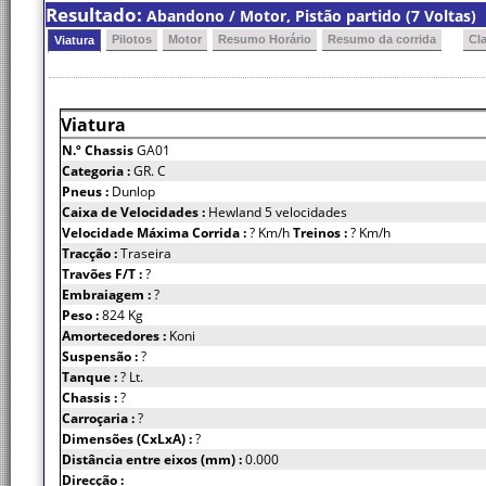
Resultado:
Abandono / Motor, Pistão partido (7 Voltas)
Pilotos
Motor
Resumo Horário
Resumo da corrida
Cl
Viatura
Viatura
N.º Chassis
GA01
Categoria :
GR. C
Pneus :
Dunlop
Caixa de Velocidades :
Hewland 5 velocidades
Velocidade Máxima Corrida :
? Km/h
Treinos :
? Km/h
Tracção :
Traseira
Travões F/T :
?
Embraiagem :
?
Peso :
824 Kg
Amortecedores :
Koni
Suspensão :
?
Tanque :
? Lt.
Chassis :
?
Carroçaria :
?
Dimensões (CxLxA) :
?
Distância entre eixos (mm) :
0.000
Direcção :