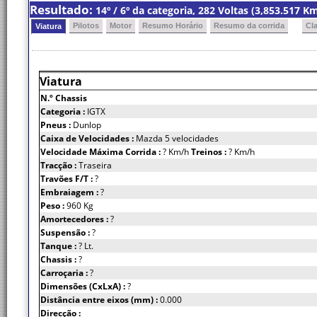
Resultado:
14º / 6º da categoria, 282 Voltas (3,853.517 
Pilotos
Motor
Resumo Horário
Resumo da corrida
Cl
Viatura
Viatura
N.º Chassis
Categoria :
IGTX
Pneus :
Dunlop
Caixa de Velocidades :
Mazda 5 velocidades
Velocidade Máxima Corrida :
? Km/h
Treinos :
? Km/h
Tracção :
Traseira
Travões F/T :
?
Embraiagem :
?
Peso :
960 Kg
Amortecedores :
?
Suspensão :
?
Tanque :
? Lt.
Chassis :
?
Carroçaria :
?
Dimensões (CxLxA) :
?
Distância entre eixos (mm) :
0.000
Direcção :