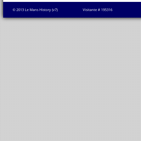
© 2013 Le Mans History (v7)
Visitante # 195316