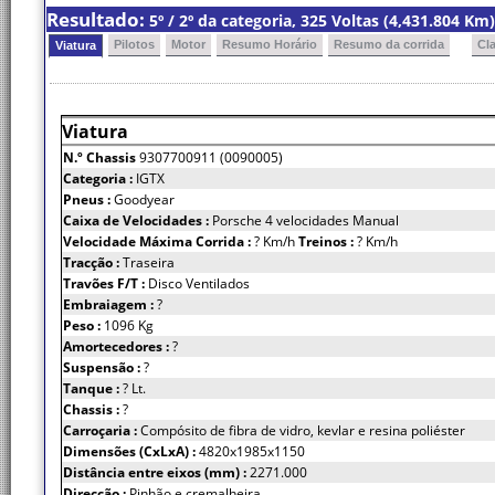
Resultado:
5º / 2º da categoria, 325 Voltas (4,431.804 K
Pilotos
Motor
Resumo Horário
Resumo da corrida
Cl
Viatura
Viatura
N.º Chassis
9307700911 (0090005)
Categoria :
IGTX
Pneus :
Goodyear
Caixa de Velocidades :
Porsche 4 velocidades Manual
Velocidade Máxima Corrida :
? Km/h
Treinos :
? Km/h
Tracção :
Traseira
Travões F/T :
Disco Ventilados
Embraiagem :
?
Peso :
1096 Kg
Amortecedores :
?
Suspensão :
?
Tanque :
? Lt.
Chassis :
?
Carroçaria :
Compósito de fibra de vidro, kevlar e resina poliéster
Dimensões (CxLxA) :
4820x1985x1150
Distância entre eixos (mm) :
2271.000
Direcção :
Pinhão e cremalheira