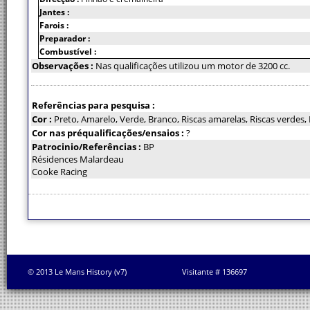
Jantes :
Farois :
Preparador :
Combustível :
Observações :
Nas qualificações utilizou um motor de 3200 cc.
Referências para pesquisa :
Cor :
Preto, Amarelo, Verde, Branco, Riscas amarelas, Riscas verdes, 
Cor nas préqualificações/ensaios :
?
Patrocinio/Referências :
BP
Résidences Malardeau
Cooke Racing
© 2013 Le Mans History (v7)
Visitante # 136697