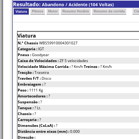
Resultado:
Abandono / Acidente (104 Voltas)
Pilotos
Motor
Resumo Horário
Resumo da corrida
Cl
Viatura
Viatura
N.º Chassis
WBS59910004301027
Categoria :
IGT
Pneus :
Goodyear
Caixa de Velocidades :
ZF 5 velocidades
Velocidade Máxima Corrida :
? Km/h
Treinos :
? Km/h
Tracção :
Traseira
Travões F/T :
Disco
Embraiagem :
?
Peso :
1111 Kg
Amortecedores :
?
Suspensão :
?
Tanque :
? Lt.
Chassis :
?
Carroçaria :
?
Dimensões (CxLxA) :
?
Distância entre eixos (mm) :
0.000
Direcção :