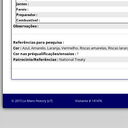
Jantes :
Farois :
Preparador :
Combustível :
Observações :
Referências para pesquisa :
Cor :
Azul, Amarelo, Laranja, Vermelho, Riscas amarelas, Riscas laran
Cor nas préqualificações/ensaios :
?
Patrocinio/Referências :
National Treaty
© 2013 Le Mans History (v7)
Visitante # 141476