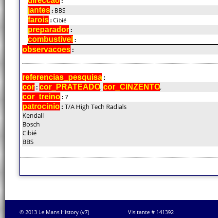
direccao
:
jantes
:
BBS
farois
:
Cibié
preparador
:
combustivel
:
observacoes
:
referencias_pesquisa
:
cor
:
cor_PRATEADO
,
cor_CINZENTO
,
cor_treino
:
?
patrocinio
:
T/A High Tech Radials
Kendall
Bosch
Cibié
BBS
© 2013 Le Mans History (v7)
Visitante # 141392