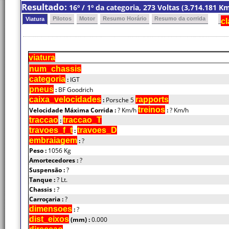
Resultado:
16º / 1º da categoria, 273 Voltas (3,714.181 
Pilotos
Motor
Resumo Horário
Resumo da corrida
Viatura
cl
viatura
num_chassis
categoria
:
IGT
pneus
:
BF Goodrich
caixa_velocidades
rapports
:
Porsche 5
treinos
Velocidade Máxima Corrida :
? Km/h
:
? Km/h
traccao
traccao_T
:
travoes_f_t
travoes_D
:
embraiagem
:
?
Peso :
1056 Kg
Amortecedores :
?
Suspensão :
?
Tanque :
? Lt.
Chassis :
?
Carroçaria :
?
dimensoes
:
?
dist_eixos
(mm) :
0.000