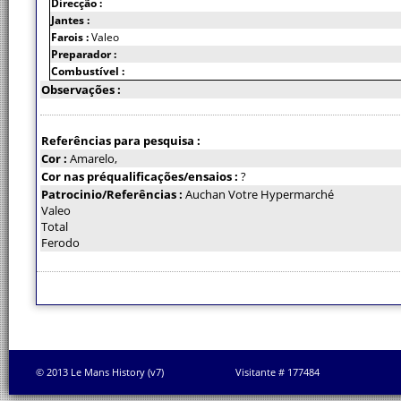
Direcção :
Jantes :
Farois :
Valeo
Preparador :
Combustível :
Observações :
Referências para pesquisa :
Cor :
Amarelo,
Cor nas préqualificações/ensaios :
?
Patrocinio/Referências :
Auchan Votre Hypermarché
Valeo
Total
Ferodo
© 2013 Le Mans History (v7)
Visitante # 177484