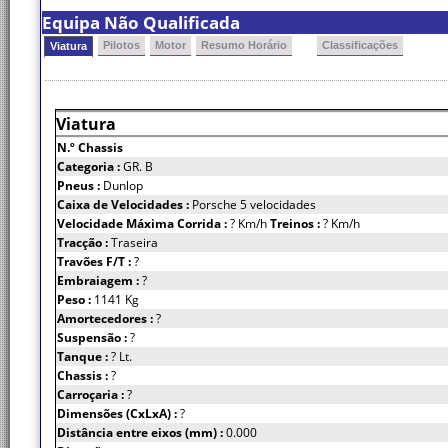
Equipa Não Qualificada
Pilotos
Motor
Resumo Horário
Classificações
Viatura
Viatura
N.º Chassis
Categoria :
GR. B
Pneus :
Dunlop
Caixa de Velocidades :
Porsche 5 velocidades
Velocidade Máxima Corrida :
? Km/h
Treinos :
? Km/h
Tracção :
Traseira
Travões F/T :
?
Embraiagem :
?
Peso :
1141 Kg
Amortecedores :
?
Suspensão :
?
Tanque :
? Lt.
Chassis :
?
Carroçaria :
?
Dimensões (CxLxA) :
?
Distância entre eixos (mm) :
0.000