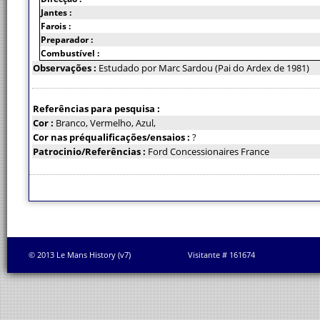
Jantes :
Farois :
Preparador :
Combustível :
Observações :
Estudado por Marc Sardou (Pai do Ardex de 1981)
Referências para pesquisa :
Cor :
Branco, Vermelho, Azul,
Cor nas préqualificações/ensaios :
?
Patrocinio/Referências :
Ford Concessionaires France
© 2013 Le Mans History (v7)
Visitante # 161674