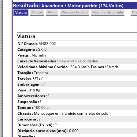
Resultado:
Abandono / Motor partido (174 Voltas)
Pilotos
Motor
Resumo Horário
Resumo da corrida
Cl
Viatura
Viatura
N.º Chassis
M482-002
Categoria :
GR. C
Pneus :
Michelin
Caixa de Velocidades :
Hewland 5 velocidades
Velocidade Máxima Corrida :
334.0 Km/h
Treinos :
? Km/h
Tracção :
Traseira
Travões F/T :
?
Embraiagem :
?
Peso :
819 Kg
Amortecedores :
?
Suspensão :
?
Tanque :
100.00 Lt.
Chassis :
Monocoque em aluminio com efeito de solo
Carroçaria :
?
Dimensões (CxLxA) :
?
Distância entre eixos (mm) :
0.000
Direcção :