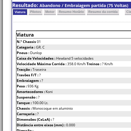
Resultado:
Abandono / Embraiagem partida (75 Voltas)
Pilotos
Motor
Resumo Horário
Resumo da corrida
Cl
Viatura
Viatura
N.º Chassis
01
Categoria :
GR. C
Pneus :
Dunlop
Caixa de Velocidades :
Hewland 5 velocidades
Velocidade Máxima Corrida :
358.0 Km/h
Treinos :
? Km/h
Tracção :
Traseira
Travões F/T :
?
Embraiagem :
?
Peso :
936 Kg
Amortecedores :
Koni
Suspensão :
?
Tanque :
100.00 Lt.
Chassis :
Monocoque em aluminio
Carroçaria :
?
Dimensões (CxLxA) :
?
Distância entre eixos (mm) :
0.000
Direcção :