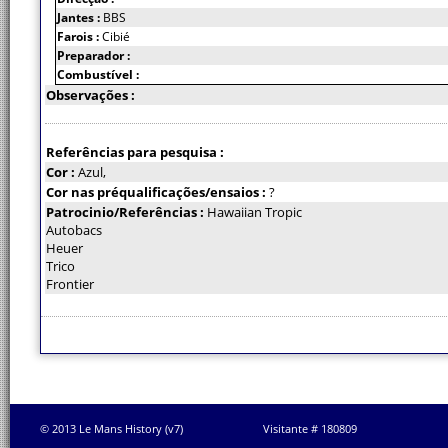
Jantes :
BBS
Farois :
Cibié
Preparador :
Combustível :
Observações :
Referências para pesquisa :
Cor :
Azul,
Cor nas préqualificações/ensaios :
?
Patrocinio/Referências :
Hawaiian Tropic
Autobacs
Heuer
Trico
Frontier
© 2013 Le Mans History (v7)
Visitante # 180809