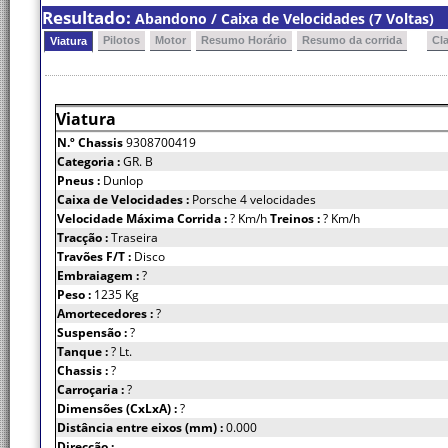
Resultado:
Abandono / Caixa de Velocidades (7 Voltas)
Pilotos
Motor
Resumo Horário
Resumo da corrida
Cl
Viatura
Viatura
N.º Chassis
9308700419
Categoria :
GR. B
Pneus :
Dunlop
Caixa de Velocidades :
Porsche 4 velocidades
Velocidade Máxima Corrida :
? Km/h
Treinos :
? Km/h
Tracção :
Traseira
Travões F/T :
Disco
Embraiagem :
?
Peso :
1235 Kg
Amortecedores :
?
Suspensão :
?
Tanque :
? Lt.
Chassis :
?
Carroçaria :
?
Dimensões (CxLxA) :
?
Distância entre eixos (mm) :
0.000
Direcção :