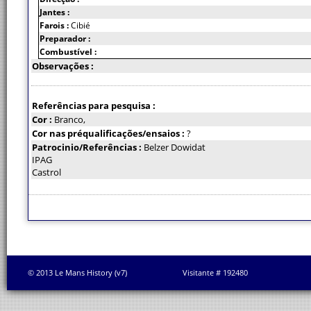
Jantes :
Farois :
Cibié
Preparador :
Combustível :
Observações :
Referências para pesquisa :
Cor :
Branco,
Cor nas préqualificações/ensaios :
?
Patrocinio/Referências :
Belzer Dowidat
IPAG
Castrol
© 2013 Le Mans History (v7)
Visitante # 192480