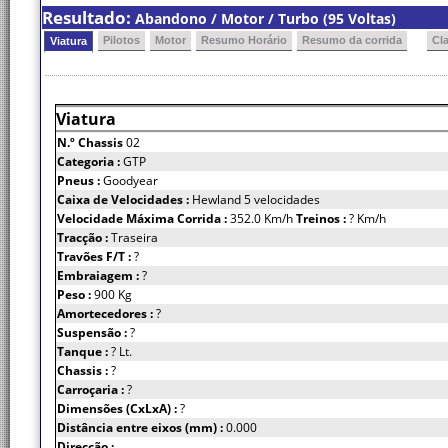
Resultado:
Abandono / Motor / Turbo (95 Voltas)
Pilotos
Motor
Resumo Horário
Resumo da corrida
Cl
Viatura
Viatura
N.º Chassis
02
Categoria :
GTP
Pneus :
Goodyear
Caixa de Velocidades :
Hewland 5 velocidades
Velocidade Máxima Corrida :
352.0 Km/h
Treinos :
? Km/h
Tracção :
Traseira
Travões F/T :
?
Embraiagem :
?
Peso :
900 Kg
Amortecedores :
?
Suspensão :
?
Tanque :
? Lt.
Chassis :
?
Carroçaria :
?
Dimensões (CxLxA) :
?
Distância entre eixos (mm) :
0.000
Direcção :