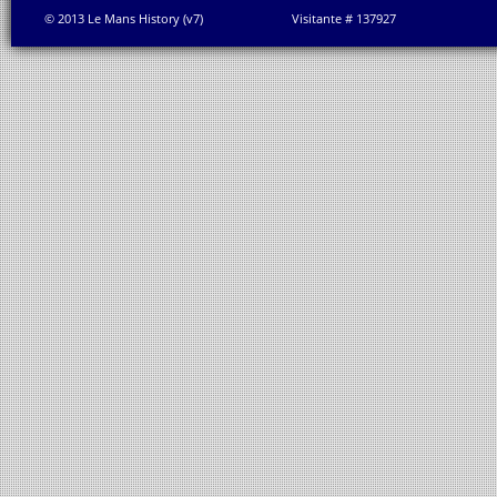
© 2013 Le Mans History (v7)
Visitante # 137927