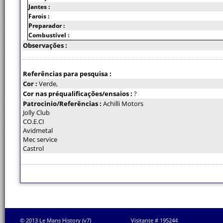
Jantes :
Farois :
Preparador :
Combustível :
Observações :
Referências para pesquisa :
Cor :
Verde,
Cor nas préqualificações/ensaios :
?
Patrocinio/Referências :
Achilli Motors
Jolly Club
CO.E.CI
Avidmetal
Mec service
Castrol
© 2013 Le Mans History (v7)
Visitante # 195244