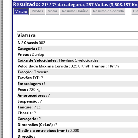
Resultado:
21º / 7º da categoria, 257 Voltas (3,508.137 
Pilotos
Motor
Resumo Horário
Resumo da corrida
Cl
Viatura
Viatura
N.º Chassis
002
Categoria :
C2
Pneus :
Dunlop
Caixa de Velocidades :
Hewland 5 velocidades
Velocidade Máxima Corrida :
325.0 Km/h
Treinos :
? Km/h
Tracção :
Traseira
Travões F/T :
?
Embraiagem :
?
Peso :
720 Kg
Amortecedores :
?
Suspensão :
?
Tanque :
? Lt.
Chassis :
?
Carroçaria :
?
Dimensões (CxLxA) :
?
Distância entre eixos (mm) :
0.000
Direcção :