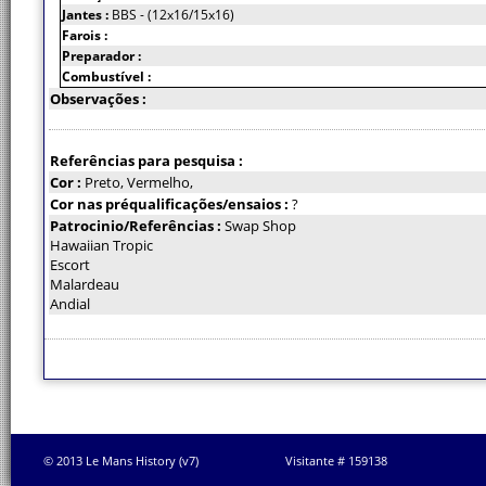
Jantes :
BBS - (12x16/15x16)
Farois :
Preparador :
Combustível :
Observações :
Referências para pesquisa :
Cor :
Preto, Vermelho,
Cor nas préqualificações/ensaios :
?
Patrocinio/Referências :
Swap Shop
Hawaiian Tropic
Escort
Malardeau
Andial
© 2013 Le Mans History (v7)
Visitante # 159138