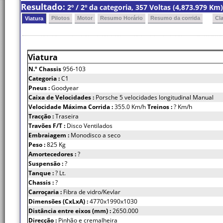
Resultado:
2º / 2º da categoria, 357 Voltas (4,873.979 K
Pilotos
Motor
Resumo Horário
Resumo da corrida
Cl
Viatura
Viatura
N.º Chassis
956-103
Categoria :
C1
Pneus :
Goodyear
Caixa de Velocidades :
Porsche 5 velocidades longitudinal Manual
Velocidade Máxima Corrida :
355.0 Km/h
Treinos :
? Km/h
Tracção :
Traseira
Travões F/T :
Disco Ventilados
Embraiagem :
Monodisco a seco
Peso :
825 Kg
Amortecedores :
?
Suspensão :
?
Tanque :
? Lt.
Chassis :
?
Carroçaria :
Fibra de vidro/Kevlar
Dimensões (CxLxA) :
4770x1990x1030
Distância entre eixos (mm) :
2650.000
Direcção :
Pinhão e cremalheira