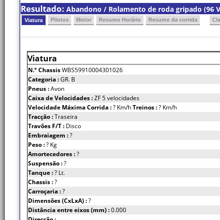
Resultado:
Abandono / Rolamento de roda gripado (96 V
Pilotos
Motor
Resumo Horário
Resumo da corrida
Cl
Viatura
Viatura
N.º Chassis
WBS59910004301026
Categoria :
GR. B
Pneus :
Avon
Caixa de Velocidades :
ZF 5 velocidades
Velocidade Máxima Corrida :
? Km/h
Treinos :
? Km/h
Tracção :
Traseira
Travões F/T :
Disco
Embraiagem :
?
Peso :
? Kg
Amortecedores :
?
Suspensão :
?
Tanque :
? Lt.
Chassis :
?
Carroçaria :
?
Dimensões (CxLxA) :
?
Distância entre eixos (mm) :
0.000
Direcção :