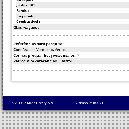
Jantes :
BBS
Farois :
Preparador :
Combustível :
Observações :
Referências para pesquisa :
Cor :
Branco, Vermelho, Verde,
Cor nas préqualificações/ensaios :
?
Patrocinio/Referências :
Castrol
© 2013 Le Mans History (v7)
Visitante # 180054