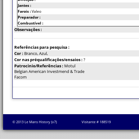
Jantes :
Farois :
Valeo
Preparador :
Combustível :
Observações :
Referências para pesquisa :
Cor :
Branco, Azul,
Cor nas préqualificações/ensaios :
?
Patrocinio/Referências :
Motul
Belgian American Investmend & Trade
Facom
© 2013 Le Mans History (v7)
Visitante # 188519