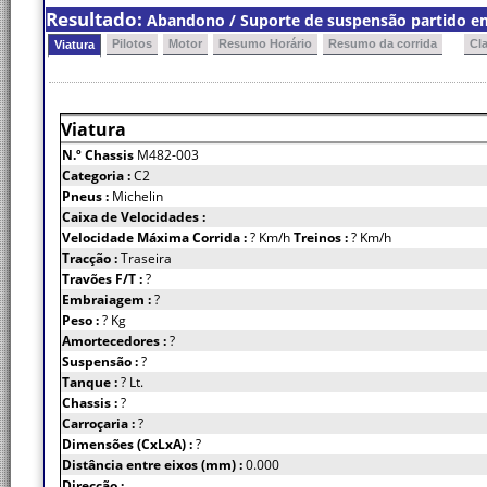
Resultado:
Abandono / Suporte de suspensão partido em 
Pilotos
Motor
Resumo Horário
Resumo da corrida
Cl
Viatura
Viatura
N.º Chassis
M482-003
Categoria :
C2
Pneus :
Michelin
Caixa de Velocidades :
Velocidade Máxima Corrida :
? Km/h
Treinos :
? Km/h
Tracção :
Traseira
Travões F/T :
?
Embraiagem :
?
Peso :
? Kg
Amortecedores :
?
Suspensão :
?
Tanque :
? Lt.
Chassis :
?
Carroçaria :
?
Dimensões (CxLxA) :
?
Distância entre eixos (mm) :
0.000
Direcção :