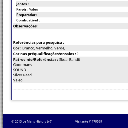
Jantes :
Farois :
Valeo
Preparador :
Combustível :
Observações :
Referências para pesquisa :
Cor :
Branco, Vermelho, Verde,
Cor nas préqualificações/ensaios :
?
Patrocinio/Referências :
Skoal Bandit
Goodmans
SOUND
Silver Reed
Valeo
© 2013 Le Mans History (v7)
Visitante # 179589