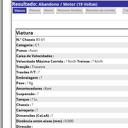
Resultado:
Abandono / Motor (19 Voltas)
Pilotos
Motor
Resumo Horário
Resumo da corrida
Cl
Viatura
Viatura
N.º Chassis
85-01
Categoria :
C1
Pneus :
Avon
Caixa de Velocidades :
Velocidade Máxima Corrida :
? Km/h
Treinos :
? Km/h
Tracção :
Traseira
Travões F/T :
?
Embraiagem :
?
Peso :
? Kg
Amortecedores :
Koni
Suspensão :
?
Tanque :
? Lt.
Chassis :
?
Carroçaria :
?
Dimensões (CxLxA) :
?
Distância entre eixos (mm) :
0.000
Direcção :