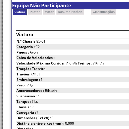
Equipa Não Participante
Pilotos
Motor
Resumo Horário
Classificações
Viatura
Viatura
N.º Chassis
85-01
Categoria :
C2
Pneus :
Avon
Caixa de Velocidades :
Velocidade Máxima Corrida :
? Km/h
Treinos :
? Km/h
Tracção :
Traseira
Travões F/T :
?
Embraiagem :
?
Peso :
? Kg
Amortecedores :
Bilstein
Suspensão :
?
Tanque :
? Lt.
Chassis :
?
Carroçaria :
?
Dimensões (CxLxA) :
?
Distância entre eixos (mm) :
0.000
Direcção :