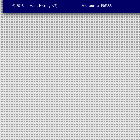
© 2013 Le Mans History (v7)
Visitante # 196383