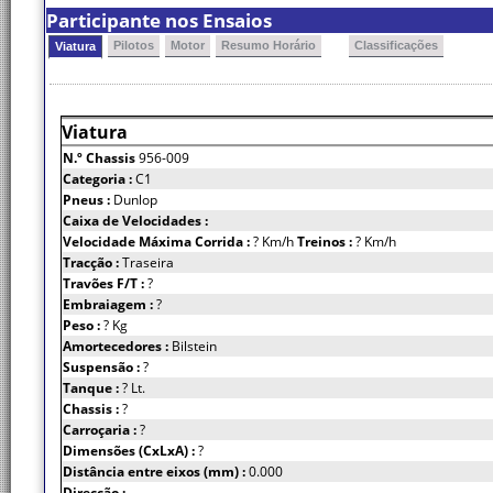
Participante nos Ensaios
Pilotos
Motor
Resumo Horário
Classificações
Viatura
Viatura
N.º Chassis
956-009
Categoria :
C1
Pneus :
Dunlop
Caixa de Velocidades :
Velocidade Máxima Corrida :
? Km/h
Treinos :
? Km/h
Tracção :
Traseira
Travões F/T :
?
Embraiagem :
?
Peso :
? Kg
Amortecedores :
Bilstein
Suspensão :
?
Tanque :
? Lt.
Chassis :
?
Carroçaria :
?
Dimensões (CxLxA) :
?
Distância entre eixos (mm) :
0.000
Direcção :