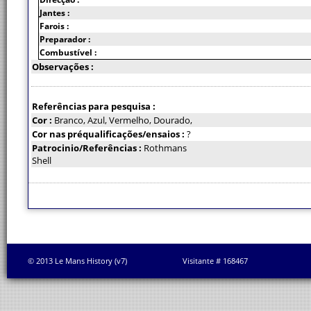
Jantes :
Farois :
Preparador :
Combustível :
Observações :
Referências para pesquisa :
Cor :
Branco, Azul, Vermelho, Dourado,
Cor nas préqualificações/ensaios :
?
Patrocinio/Referências :
Rothmans
Shell
© 2013 Le Mans History (v7)
Visitante # 168467