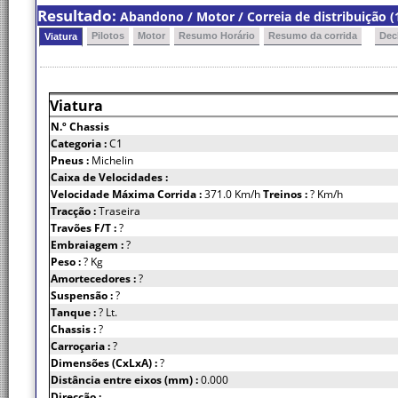
Resultado:
Abandono / Motor / Correia de distribuição (
Pilotos
Motor
Resumo Horário
Resumo da corrida
Dec
Viatura
Viatura
N.º Chassis
Categoria :
C1
Pneus :
Michelin
Caixa de Velocidades :
Velocidade Máxima Corrida :
371.0 Km/h
Treinos :
? Km/h
Tracção :
Traseira
Travões F/T :
?
Embraiagem :
?
Peso :
? Kg
Amortecedores :
?
Suspensão :
?
Tanque :
? Lt.
Chassis :
?
Carroçaria :
?
Dimensões (CxLxA) :
?
Distância entre eixos (mm) :
0.000
Direcção :