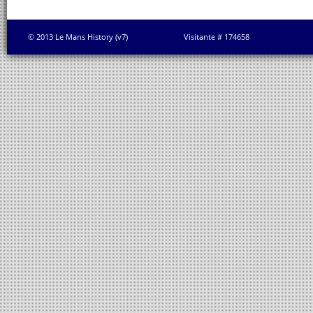
© 2013 Le Mans History (v7)
Visitante # 174658