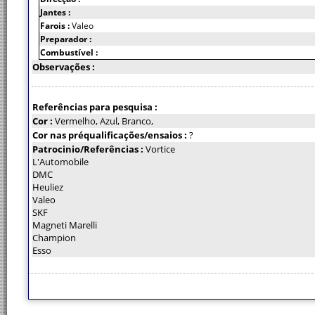
Jantes :
Farois :
Valeo
Preparador :
Combustível :
Observações :
Referências para pesquisa :
Cor :
Vermelho, Azul, Branco,
Cor nas préqualificações/ensaios :
?
Patrocinio/Referências :
Vortice
L'Automobile
DMC
Heuliez
Valeo
SKF
Magneti Marelli
Champion
Esso