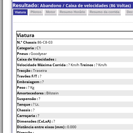
Resultado:
Abandono / Caixa de velocidades (86 Voltas)
Pilotos
Motor
Resumo Horário
Resumo da corrida
Dec
Viatura
Viatura
N.º Chassis
86-C8-03
Categoria :
C1
Pneus :
Goodyear
Caixa de Velocidades :
Velocidade Máxima Corrida :
? Km/h
Treinos :
? Km/h
Tracção :
Traseira
Travões F/T :
?
Embraiagem :
?
Peso :
? Kg
Amortecedores :
Bilstein
Suspensão :
?
Tanque :
? Lt.
Chassis :
?
Carroçaria :
?
Dimensões (CxLxA) :
?
Distância entre eixos (mm) :
0.000
Direcção :