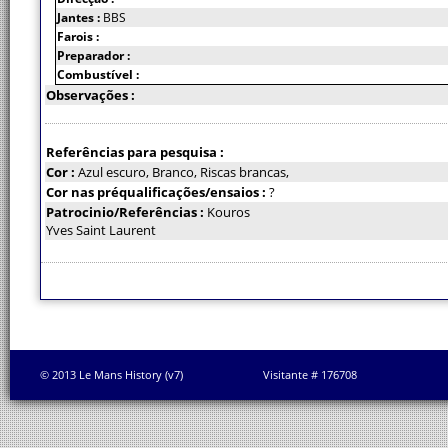
Jantes :
BBS
Farois :
Preparador :
Combustível :
Observações :
Referências para pesquisa :
Cor :
Azul escuro, Branco, Riscas brancas,
Cor nas préqualificações/ensaios :
?
Patrocinio/Referências :
Kouros
Yves Saint Laurent
© 2013 Le Mans History (v7)
Visitante # 176708