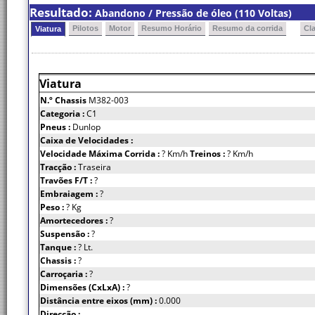
Resultado:
Abandono / Pressão de óleo (110 Voltas)
Pilotos
Motor
Resumo Horário
Resumo da corrida
Cl
Viatura
Viatura
N.º Chassis
M382-003
Categoria :
C1
Pneus :
Dunlop
Caixa de Velocidades :
Velocidade Máxima Corrida :
? Km/h
Treinos :
? Km/h
Tracção :
Traseira
Travões F/T :
?
Embraiagem :
?
Peso :
? Kg
Amortecedores :
?
Suspensão :
?
Tanque :
? Lt.
Chassis :
?
Carroçaria :
?
Dimensões (CxLxA) :
?
Distância entre eixos (mm) :
0.000
Direcção :