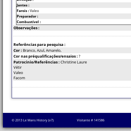
Jantes :
Farois :
Valeo
Preparador :
Combustível :
Observações :
Referências para pesquisa :
Cor :
Branco, Azul, Amarelo,
Cor nas préqualificações/ensaios :
?
Patrocinio/Referências :
Christine Laure
Vétir
Valeo
Facom
© 2013 Le Mans History (v7)
Visitante # 141586