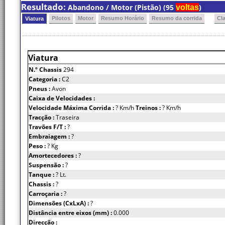
Resultado:
Abandono / Motor (Pistão) (95
)
voltas
Pilotos
Motor
Resumo Horário
Resumo da corrida
Cl
Viatura
Viatura
N.º Chassis
294
Categoria :
C2
Pneus :
Avon
Caixa de Velocidades :
Velocidade Máxima Corrida :
? Km/h
Treinos :
? Km/h
Tracção :
Traseira
Travões F/T :
?
Embraiagem :
?
Peso :
? Kg
Amortecedores :
?
Suspensão :
?
Tanque :
? Lt.
Chassis :
?
Carroçaria :
?
Dimensões (CxLxA) :
?
Distância entre eixos (mm) :
0.000
Direcção :