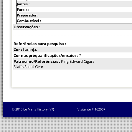
Jantes :
Farois :
Preparador :
Combustível :
Observações :
Referências para pesquisa :
Cor :
Laranja,
Cor nas préqualificações/ensaios :
?
Patrocinio/Referências :
King Edward Cigars
Staffs Silent Gear
© 2013 Le Mans History (v7)
Visitante # 162067