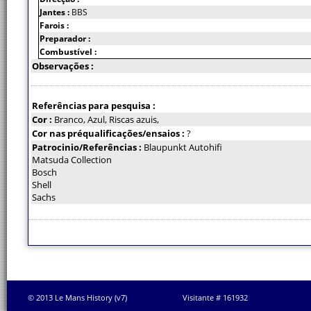
Jantes :
BBS
Farois :
Preparador :
Combustível :
Observações :
Referências para pesquisa :
Cor :
Branco, Azul, Riscas azuis,
Cor nas préqualificações/ensaios :
?
Patrocinio/Referências :
Blaupunkt Autohifi
Matsuda Collection
Bosch
Shell
Sachs
© 2013 Le Mans History (v7)
Visitante # 161932