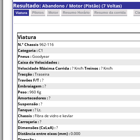
Resultado:
Abandono / Motor (Pistão) (7 Voltas)
Pilotos
Motor
Resumo Horário
Resumo da corrida
Cl
Viatura
Viatura
N.º Chassis
962-116
Categoria :
C1
Pneus :
Goodyear
Caixa de Velocidades :
Velocidade Máxima Corrida :
? Km/h
Treinos :
? Km/h
Tracção :
Traseira
Travões F/T :
?
Embraiagem :
?
Peso :
960 Kg
Amortecedores :
?
Suspensão :
?
Tanque :
? Lt.
Chassis :
Fibra de vidro e kevlar
Carroçaria :
?
Dimensões (CxLxA) :
?
Distância entre eixos (mm) :
0.000
Direcção :