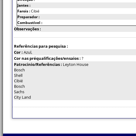
Jantes :
Farois :
Cibié
Preparador :
Combustível :
Observações :
Referências para pesquisa :
Cor :
Azul,
Cor nas préqualificações/ensaios :
?
Patrocinio/Referências :
Leyton House
Bosch
Shell
Cibié
Bosch
Sachs
City Land