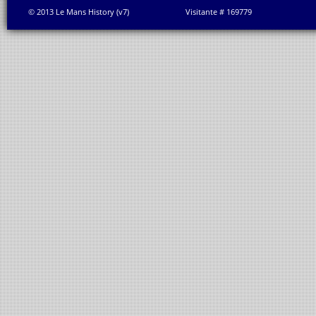
© 2013 Le Mans History (v7)
Visitante # 169779