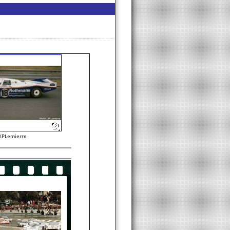
XPLemierre