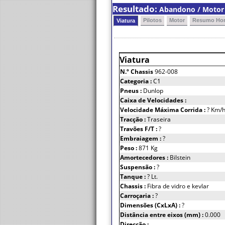
Resultado:
Abandono / Motor (
Pilotos
Motor
Resumo Hor
Viatura
Viatura
N.º Chassis
962-008
Categoria :
C1
Pneus :
Dunlop
Caixa de Velocidades :
Velocidade Máxima Corrida :
? Km/
Tracção :
Traseira
Travões F/T :
?
Embraiagem :
?
Peso :
871 Kg
Amortecedores :
Bilstein
Suspensão :
?
Tanque :
? Lt.
Chassis :
Fibra de vidro e kevlar
Carroçaria :
?
Dimensões (CxLxA) :
?
Distância entre eixos (mm) :
0.000
Direcção :