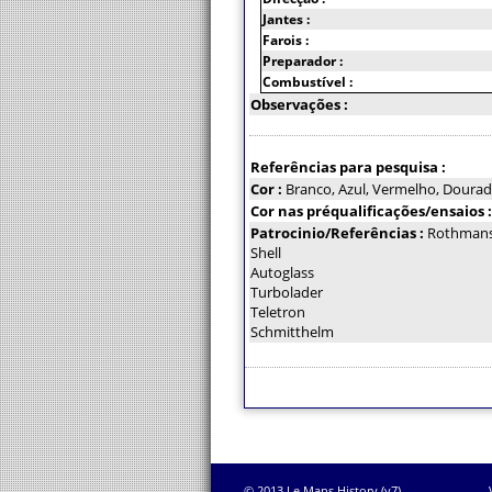
Jantes :
Farois :
Preparador :
Combustível :
Observações :
Referências para pesquisa :
Cor :
Branco, Azul, Vermelho, Dourad
Cor nas préqualificações/ensaios 
Patrocinio/Referências :
Rothman
Shell
Autoglass
Turbolader
Teletron
Schmitthelm
© 2013 Le Mans History (v7)