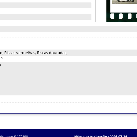
o, Riscas vermelhas, Riscas douradas,
:
?
s
Visitante # 172190
última actualização : 2026-07-24