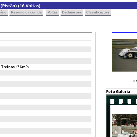
Pistão) (16 Voltas)
ário
Resumo da corrida
Voltas
Declarações
Classificações
h
Treinos :
? Km/h
© 
Foto Galeria