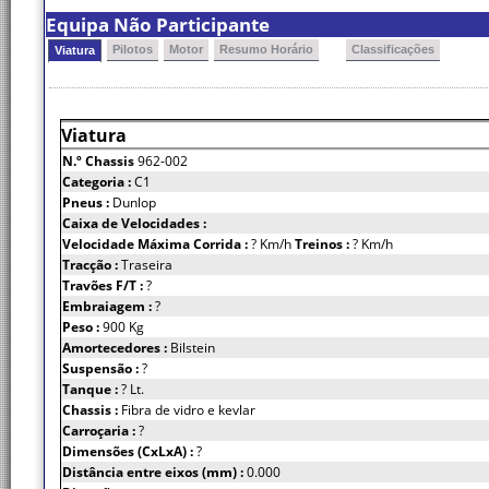
Equipa Não Participante
Pilotos
Motor
Resumo Horário
Classificações
Viatura
Viatura
N.º Chassis
962-002
Categoria :
C1
Pneus :
Dunlop
Caixa de Velocidades :
Velocidade Máxima Corrida :
? Km/h
Treinos :
? Km/h
Tracção :
Traseira
Travões F/T :
?
Embraiagem :
?
Peso :
900 Kg
Amortecedores :
Bilstein
Suspensão :
?
Tanque :
? Lt.
Chassis :
Fibra de vidro e kevlar
Carroçaria :
?
Dimensões (CxLxA) :
?
Distância entre eixos (mm) :
0.000