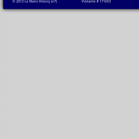
© 2013 Le Mans History (v7)
Visitante # 171653