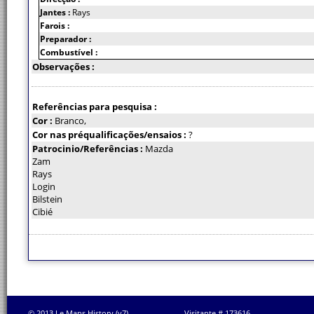
Jantes :
Rays
Farois :
Preparador :
Combustível :
Observações :
Referências para pesquisa :
Cor :
Branco,
Cor nas préqualificações/ensaios :
?
Patrocinio/Referências :
Mazda
Zam
Rays
Login
Bilstein
Cibié
© 2013 Le Mans History (v7)
Visitante # 173616