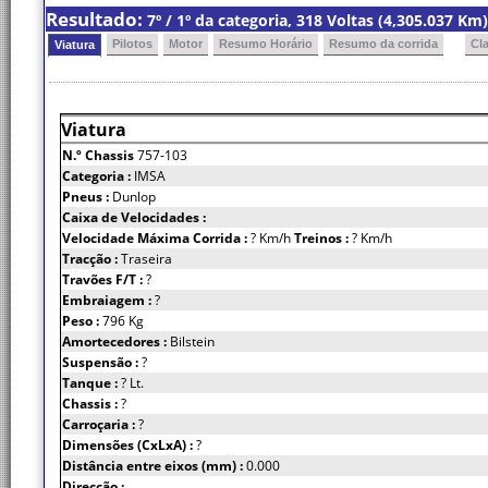
Resultado:
7º / 1º da categoria, 318 Voltas (4,305.037 K
Pilotos
Motor
Resumo Horário
Resumo da corrida
Cl
Viatura
Viatura
N.º Chassis
757-103
Categoria :
IMSA
Pneus :
Dunlop
Caixa de Velocidades :
Velocidade Máxima Corrida :
? Km/h
Treinos :
? Km/h
Tracção :
Traseira
Travões F/T :
?
Embraiagem :
?
Peso :
796 Kg
Amortecedores :
Bilstein
Suspensão :
?
Tanque :
? Lt.
Chassis :
?
Carroçaria :
?
Dimensões (CxLxA) :
?
Distância entre eixos (mm) :
0.000
Direcção :