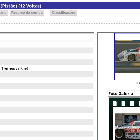
Pistão) (12 Voltas)
ário
Resumo da corrida
Classificações
h
Treinos :
? Km/h
© 
Foto Galeria