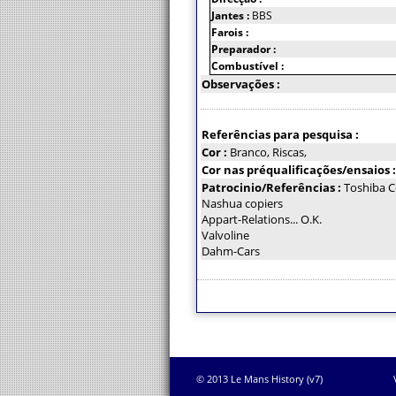
Jantes :
BBS
Farois :
Preparador :
Combustível :
Observações :
Referências para pesquisa :
Cor :
Branco, Riscas,
Cor nas préqualificações/ensaios 
Patrocinio/Referências :
Toshiba 
Nashua copiers
Appart-Relations... O.K.
Valvoline
Dahm-Cars
© 2013 Le Mans History (v7)