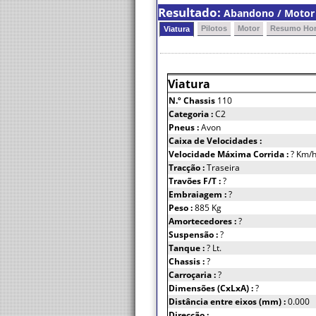
Resultado:
Abandono / Motor (
Pilotos
Motor
Resumo Hor
Viatura
Viatura
N.º Chassis
110
Categoria :
C2
Pneus :
Avon
Caixa de Velocidades :
Velocidade Máxima Corrida :
? Km/
Tracção :
Traseira
Travões F/T :
?
Embraiagem :
?
Peso :
885 Kg
Amortecedores :
?
Suspensão :
?
Tanque :
? Lt.
Chassis :
?
Carroçaria :
?
Dimensões (CxLxA) :
?
Distância entre eixos (mm) :
0.000
Direcção :