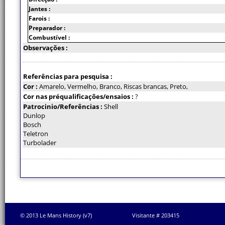
Jantes :
Farois :
Preparador :
Combustível :
Observações :
Referências para pesquisa :
Cor :
Amarelo, Vermelho, Branco, Riscas brancas, Preto,
Cor nas préqualificações/ensaios :
?
Patrocinio/Referências :
Shell
Dunlop
Bosch
Teletron
Turbolader
© 2013 Le Mans History (v7)
Visitante # 203415