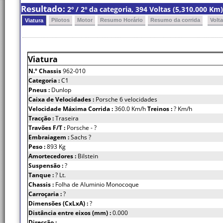
Resultado:
2º / 2º da categoria, 394 Voltas (5,310.000 K
Pilotos
Motor
Resumo Horário
Resumo da corrida
Volt
Viatura
Viatura
N.º Chassis
962-010
Categoria :
C1
Pneus :
Dunlop
Caixa de Velocidades :
Porsche 6 velocidades
Velocidade Máxima Corrida :
360.0 Km/h
Treinos :
? Km/h
Tracção :
Traseira
Travões F/T :
Porsche - ?
Embraiagem :
Sachs ?
Peso :
893 Kg
Amortecedores :
Bilstein
Suspensão :
?
Tanque :
? Lt.
Chassis :
Folha de Aluminio Monocoque
Carroçaria :
?
Dimensões (CxLxA) :
?
Distância entre eixos (mm) :
0.000
Direcção :