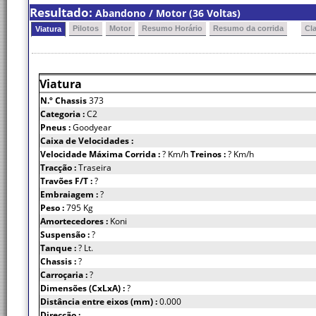
Resultado:
Abandono / Motor (36 Voltas)
Pilotos
Motor
Resumo Horário
Resumo da corrida
Cl
Viatura
Viatura
N.º Chassis
373
Categoria :
C2
Pneus :
Goodyear
Caixa de Velocidades :
Velocidade Máxima Corrida :
? Km/h
Treinos :
? Km/h
Tracção :
Traseira
Travões F/T :
?
Embraiagem :
?
Peso :
795 Kg
Amortecedores :
Koni
Suspensão :
?
Tanque :
? Lt.
Chassis :
?
Carroçaria :
?
Dimensões (CxLxA) :
?
Distância entre eixos (mm) :
0.000
Direcção :