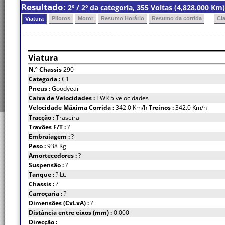
Resultado:
2º / 2º da categoria, 355 Voltas (4,828.000 K
Pilotos
Motor
Resumo Horário
Resumo da corrida
Cl
Viatura
Viatura
N.º Chassis
290
Categoria :
C1
Pneus :
Goodyear
Caixa de Velocidades :
TWR 5 velocidades
Velocidade Máxima Corrida :
342.0 Km/h
Treinos :
342.0 Km/h
Tracção :
Traseira
Travões F/T :
?
Embraiagem :
?
Peso :
938 Kg
Amortecedores :
?
Suspensão :
?
Tanque :
? Lt.
Chassis :
?
Carroçaria :
?
Dimensões (CxLxA) :
?
Distância entre eixos (mm) :
0.000
Direcção :