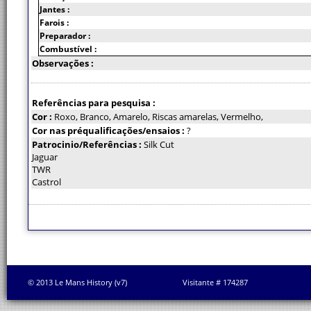
Jantes :
Farois :
Preparador :
Combustível :
Observações :
Referências para pesquisa :
Cor :
Roxo, Branco, Amarelo, Riscas amarelas, Vermelho,
Cor nas préqualificações/ensaios :
?
Patrocinio/Referências :
Silk Cut
Jaguar
TWR
Castrol
© 2013 Le Mans History (v7)
Visitante # 174287