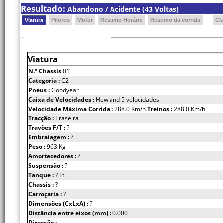
Resultado:
Abandono / Acidente (43 Voltas)
Pilotos
Motor
Resumo Horário
Resumo da corrida
Cl
Viatura
Viatura
N.º Chassis
01
Categoria :
C2
Pneus :
Goodyear
Caixa de Velocidades :
Hewland 5 velocidades
Velocidade Máxima Corrida :
288.0 Km/h
Treinos :
288.0 Km/h
Tracção :
Traseira
Travões F/T :
?
Embraiagem :
?
Peso :
963 Kg
Amortecedores :
?
Suspensão :
?
Tanque :
? Lt.
Chassis :
?
Carroçaria :
?
Dimensões (CxLxA) :
?
Distância entre eixos (mm) :
0.000
Direcção :