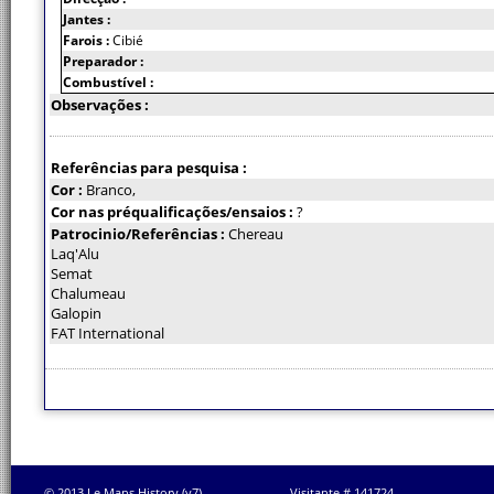
Jantes :
Farois :
Cibié
Preparador :
Combustível :
Observações :
Referências para pesquisa :
Cor :
Branco,
Cor nas préqualificações/ensaios :
?
Patrocinio/Referências :
Chereau
Laq'Alu
Semat
Chalumeau
Galopin
FAT International
© 2013 Le Mans History (v7)
Visitante # 141724