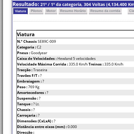
Resultado:
21º / 1º da categoria, 304 Voltas (4,134.400 
Pilotos
Motor
Resumo Horário
Resumo da corrida
Cl
Viatura
Viatura
N.º Chassis
SE89C-009
Categoria :
C2
Pneus :
Goodyear
Caixa de Velocidades :
Hewland 5 velocidades
Velocidade Máxima Corrida :
335.0 Km/h
Treinos :
335.0 Km/h
Tracção :
Traseira
Travões F/T :
?
Embraiagem :
?
Peso :
769 Kg
Amortecedores :
?
Suspensão :
?
Tanque :
? Lt.
Chassis :
?
Carroçaria :
?
Dimensões (CxLxA) :
?
Distância entre eixos (mm) :
0.000
Direcção :