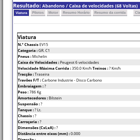
Resultado:
Abandono / Caixa de velocidades (68 Voltas)
Pilotos
Motor
Resumo Horário
Resumo da corrida
Cl
Viatura
Viatura
N.º Chassis
EV15
Categoria :
GR. C1
Pneus :
Michelin
Caixa de Velocidades :
Peugeot 6 velocidades
Velocidade Máxima Corrida :
350.0 Km/h
Treinos :
? Km/h
Tracção :
Traseira
Travões F/T :
Carbone Industrie - Disco Carbono
Embraiagem :
?
Peso :
786 Kg
Amortecedores :
Bilstein
Suspensão :
?
Tanque :
? Lt.
Chassis :
?
Carroçaria :
?
Dimensões (CxLxA) :
?
Distância entre eixos (mm) :
0.000
Direcção :