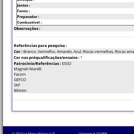
Jantes :
Farois :
Preparador :
Combustível :
Observações :
Referências para pesquisa :
Cor :
Branco, Vermelho, Amarelo, Azul, Riscas vermelhas, Riscas amar
Cor nas préqualificações/ensaios :
?
Patrocinio/Referências :
ESSO
Magneti Marelli
Facom
GEFCO
SKF
Bilstein
© 2013 Le Mans History (v7)
Visitante # 151958