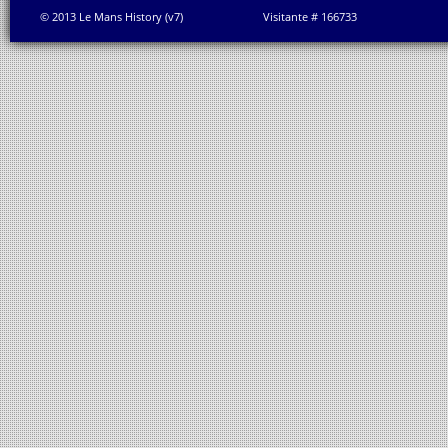
© 2013 Le Mans History (v7)
Visitante # 166733