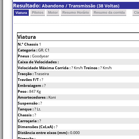
Resultado:
Abandono / Transmissão (38 Voltas)
Pilotos
Motor
Resumo Horário
Resumo da corrida
Cl
Viatura
Viatura
N.º Chassis
1
Categoria :
GR. C1
Pneus :
Goodyear
Caixa de Velocidades :
Velocidade Máxima Corrida :
? Km/h
Treinos :
? Km/h
Tracção :
Traseira
Travões F/T :
?
Embraiagem :
?
Peso :
847 Kg
Amortecedores :
Koni
Suspensão :
?
Tanque :
? Lt.
Chassis :
?
Carroçaria :
?
Dimensões (CxLxA) :
?
Distância entre eixos (mm) :
0.000
Direcção :