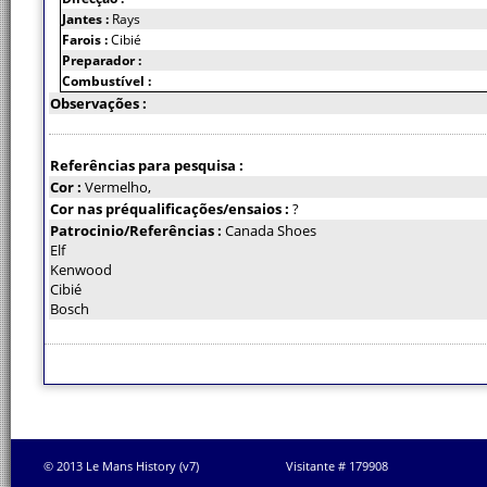
Jantes :
Rays
Farois :
Cibié
Preparador :
Combustível :
Observações :
Referências para pesquisa :
Cor :
Vermelho,
Cor nas préqualificações/ensaios :
?
Patrocinio/Referências :
Canada Shoes
Elf
Kenwood
Cibié
Bosch
© 2013 Le Mans History (v7)
Visitante # 179908