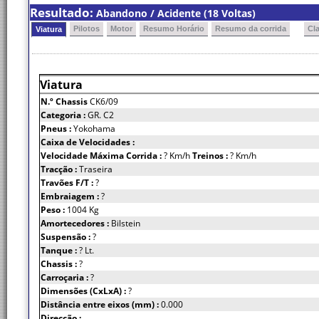
Resultado:
Abandono / Acidente (18 Voltas)
Pilotos
Motor
Resumo Horário
Resumo da corrida
Cl
Viatura
Viatura
N.º Chassis
CK6/09
Categoria :
GR. C2
Pneus :
Yokohama
Caixa de Velocidades :
Velocidade Máxima Corrida :
? Km/h
Treinos :
? Km/h
Tracção :
Traseira
Travões F/T :
?
Embraiagem :
?
Peso :
1004 Kg
Amortecedores :
Bilstein
Suspensão :
?
Tanque :
? Lt.
Chassis :
?
Carroçaria :
?
Dimensões (CxLxA) :
?
Distância entre eixos (mm) :
0.000
Direcção :