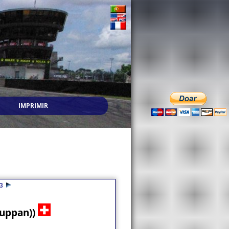
IMPRIMIR
3
huppan))