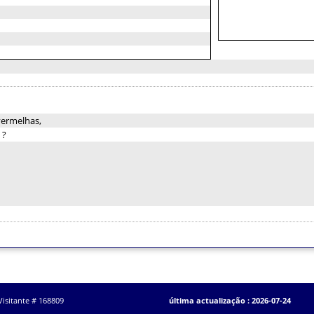
vermelhas,
:
?
Visitante # 168809
última actualização : 2026-07-24