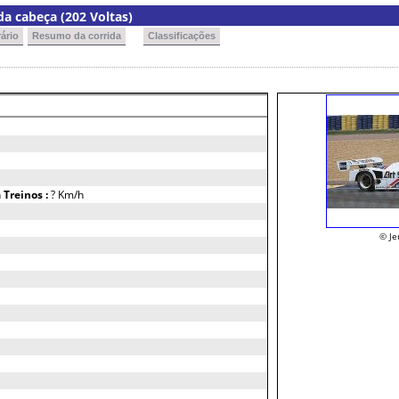
a cabeça (202 Voltas)
ário
Resumo da corrida
Classificações
h
Treinos :
? Km/h
© Je