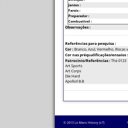
Jantes :
Farois :
Preparador :
Combustível :
Observações :
Referências para pesquisa :
Cor :
Branco, Azul, Vermelho, Riscas 
Cor nas préqualificações/ensaios 
Patrocinio/Referências :
The 0123
Art Sports
Art Corps
Die Hard
Apolloil B.B
© 2013 Le Mans History (v7)