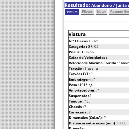
Resultado:
Abandono / Junta d
Pilotos
Motor
Resumo Hor
Viatura
Viatura
N.º Chassis
TS02C
Categoria :
GR. C2
Pneus :
Dunlop
Caixa de Velocidades :
Velocidade Máxima Corrida :
? Km/
Tracção :
Traseira
Travões F/T :
?
Embraiagem :
?
Peso :
1016 Kg
Amortecedores :
?
Suspensão :
?
Tanque :
? Lt.
Chassis :
?
Carroçaria :
?
Dimensões (CxLxA) :
?
Distância entre eixos (mm) :
0.000
Direcção :