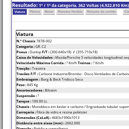
Resultado:
1º / 1º da categoria, 362 Voltas (4,922.810 K
Pilotos
Motor
Resumo Horário
Resumo da corrida
Cl
Viatura
Viatura
N.º Chassis
787B-002
Categoria :
GR. C2
Pneus :
Dunlop
F/T :
(300-640x18)
/
(355-710x18)
Caixa de Velocidades :
Mazda/Porsche 5 velocidades longitudinal se
Velocidade Máxima Corrida :
? Km/h
Treinos :
? Km/h
Tracção :
Traseira
Travões F/T :
Carbone Industrie/Brembo - Disco Ventilados de Carbon
Embraiagem :
Borg & Beck Tridisco Seco
Peso :
845 Kg
Amortecedores :
Bilstein
Suspensão :
?
Tanque :
100.00 Lt.
Chassis :
Monobloco em kevlar e carbono / Engraduado tubular supor
Carroçaria :
Fibra de vidro e resina poliéster
Dimensões (CxLxA) :
4683x1990x1013
Distância entre eixos (mm) :
2662.000
Direcção :
Pinhão e cremalheira