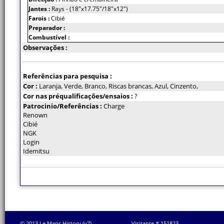
Jantes :
Rays - (18"x17.75"/18"x12")
Farois :
Cibié
Preparador :
Combustível :
Observações :
Referências para pesquisa :
Cor :
Laranja, Verde, Branco, Riscas brancas, Azul, Cinzento,
Cor nas préqualificações/ensaios :
?
Patrocinio/Referências :
Charge
Renown
Cibié
NGK
Login
Idemitsu
© 2013 Le Mans History (v7)
Visitante # 151823