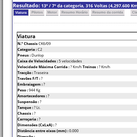
Resultado:
13º / 7º da categoria, 316 Voltas (4,297.600 
Pilotos
Motor
Resumo Horário
Resumo da corrida
Cl
Viatura
Viatura
N.º Chassis
CK6/09
Categoria :
C2
Pneus :
Dunlop
Caixa de Velocidades :
5 velocidades
Velocidade Máxima Corrida :
? Km/h
Treinos :
? Km/h
Tracção :
Traseira
Travões F/T :
?
Embraiagem :
?
Peso :
944 Kg
Amortecedores :
?
Suspensão :
?
Tanque :
? Lt.
Chassis :
?
Carroçaria :
?
Dimensões (CxLxA) :
?
Distância entre eixos (mm) :
0.000
Direcção :