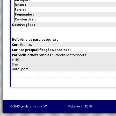
Jantes :
Farois :
Preparador :
Combustível :
Observações :
Referências para pesquisa :
Cor :
Branco,
Cor nas préqualificações/ensaios :
?
Patrocinio/Referências :
Scandia Motorsports
HHG
Shell
AutoSport
© 2013 Le Mans History (v7)
Visitante # 192466