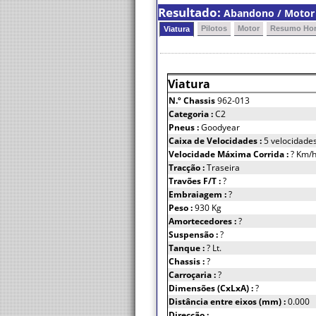
Resultado:
Abandono / Motor 
Pilotos
Motor
Resumo Hor
Viatura
Viatura
N.º Chassis
962-013
Categoria :
C2
Pneus :
Goodyear
Caixa de Velocidades :
5 velocidade
Velocidade Máxima Corrida :
? Km/
Tracção :
Traseira
Travões F/T :
?
Embraiagem :
?
Peso :
930 Kg
Amortecedores :
?
Suspensão :
?
Tanque :
? Lt.
Chassis :
?
Carroçaria :
?
Dimensões (CxLxA) :
?
Distância entre eixos (mm) :
0.000
Direcção :