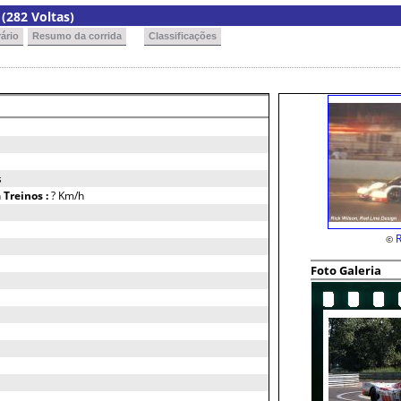
(282 Voltas)
ário
Resumo da corrida
Classificações
s
h
Treinos :
? Km/h
R
©
Foto Galeria