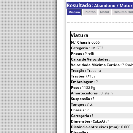
Resultado:
Abandono / Motor 
Pilotos
Motor
Resumo Hor
Viatura
Viatura
N.º Chassis
6066
Categoria :
LM GT2
Pneus :
Pirelli
Caixa de Velocidades :
Velocidade Máxima Corrida :
? Km/
Tracção :
Traseira
Travões F/T :
?
Embraiagem :
?
Peso :
1132 Kg
Amortecedores :
Bilstein
Suspensão :
?
Tanque :
? Lt.
Chassis :
?
Carroçaria :
?
Dimensões (CxLxA) :
?
Distância entre eixos (mm) :
0.000
Direcção :