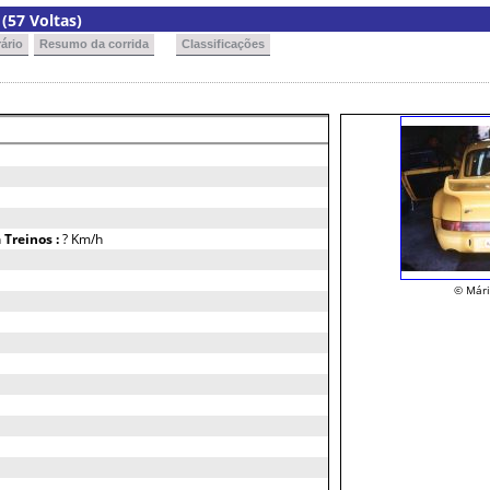
(57 Voltas)
ário
Resumo da corrida
Classificações
h
Treinos :
? Km/h
© Mári