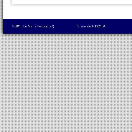
© 2013 Le Mans History (v7)
Visitante # 192134