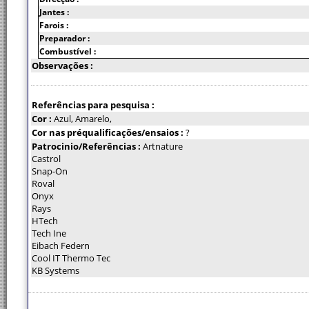
Jantes :
Farois :
Preparador :
Combustível :
Observações :
Referências para pesquisa :
Cor :
Azul, Amarelo,
Cor nas préqualificações/ensaios :
?
Patrocinio/Referências :
Artnature
Castrol
Snap-On
Roval
Onyx
Rays
HTech
Tech Ine
Eibach Federn
Cool IT Thermo Tec
KB Systems