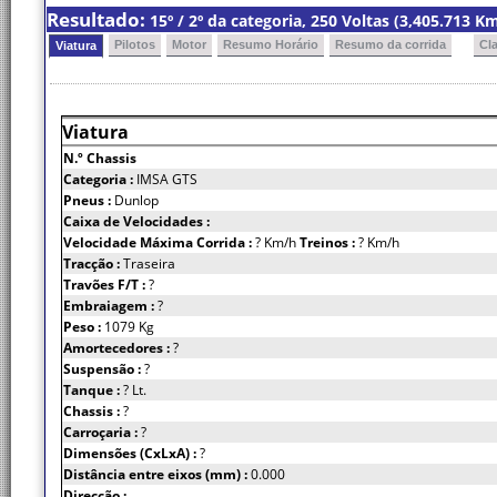
Resultado:
15º / 2º da categoria, 250 Voltas (3,405.713 
Pilotos
Motor
Resumo Horário
Resumo da corrida
Cl
Viatura
Viatura
N.º Chassis
Categoria :
IMSA GTS
Pneus :
Dunlop
Caixa de Velocidades :
Velocidade Máxima Corrida :
? Km/h
Treinos :
? Km/h
Tracção :
Traseira
Travões F/T :
?
Embraiagem :
?
Peso :
1079 Kg
Amortecedores :
?
Suspensão :
?
Tanque :
? Lt.
Chassis :
?
Carroçaria :
?
Dimensões (CxLxA) :
?
Distância entre eixos (mm) :
0.000
Direcção :