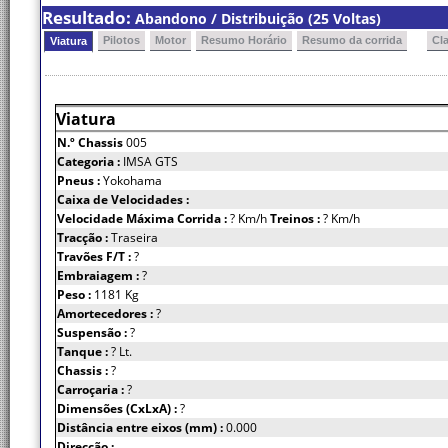
Resultado:
Abandono / Distribuição (25 Voltas)
Pilotos
Motor
Resumo Horário
Resumo da corrida
Cl
Viatura
Viatura
N.º Chassis
005
Categoria :
IMSA GTS
Pneus :
Yokohama
Caixa de Velocidades :
Velocidade Máxima Corrida :
? Km/h
Treinos :
? Km/h
Tracção :
Traseira
Travões F/T :
?
Embraiagem :
?
Peso :
1181 Kg
Amortecedores :
?
Suspensão :
?
Tanque :
? Lt.
Chassis :
?
Carroçaria :
?
Dimensões (CxLxA) :
?
Distância entre eixos (mm) :
0.000
Direcção :