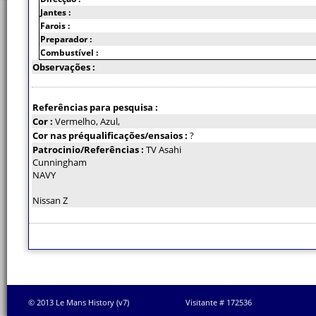
Jantes :
Farois :
Preparador :
Combustível :
Observações :
Referências para pesquisa :
Cor :
Vermelho, Azul,
Cor nas préqualificações/ensaios :
?
Patrocinio/Referências :
TV Asahi
Cunningham
NAVY
Nissan Z
© 2013 Le Mans History (v7)
Visitante # 172536