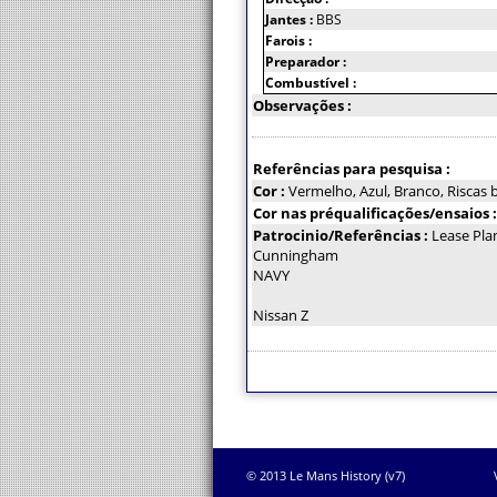
Jantes :
BBS
Farois :
Preparador :
Combustível :
Observações :
Referências para pesquisa :
Cor :
Vermelho, Azul, Branco, Riscas 
Cor nas préqualificações/ensaios 
Patrocinio/Referências :
Lease Pla
Cunningham
NAVY
Nissan Z
© 2013 Le Mans History (v7)