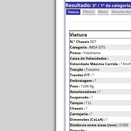
Resultado:
5º / 1º da categor
Pilotos
Motor
Resumo Hor
Viatura
Viatura
N.º Chassis
007
Categoria :
IMSA GTS
Pneus :
Yokohama
Caixa de Velocidades :
Velocidade Máxima Corrida :
? Km/
Tracção :
Traseira
Travões F/T :
?
Embraiagem :
?
Peso :
1206 Kg
Amortecedores :
?
Suspensão :
?
Tanque :
? Lt.
Chassis :
?
Carroçaria :
?
Dimensões (CxLxA) :
?
Distância entre eixos (mm) :
0.000
Direcção :