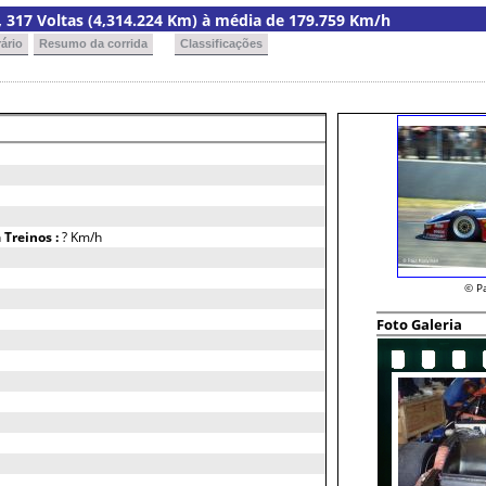
ia, 317 Voltas (4,314.224 Km) à média de 179.759 Km/h
ário
Resumo da corrida
Classificações
h
Treinos :
? Km/h
© P
Foto Galeria