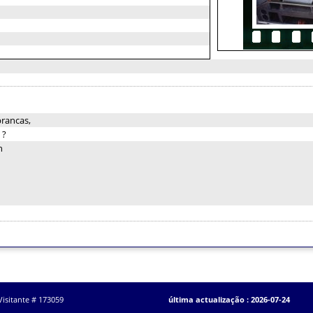
brancas,
:
?
n
Visitante # 173059
última actualização : 2026-07-24