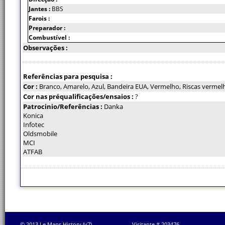
Jantes :
BBS
Farois :
Preparador :
Combustível :
Observações :
Referências para pesquisa :
Cor :
Branco, Amarelo, Azul, Bandeira EUA, Vermelho, Riscas vermel
Cor nas préqualificações/ensaios :
?
Patrocinio/Referências :
Danka
Konica
Infotec
Oldsmobile
MCI
ATFAB
© 2013 Le Mans History (v7)
Visitante # 203476