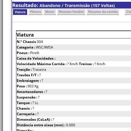
Resultado:
Abandono / Transmissão (157 Voltas)
Pilotos
Motor
Resumo Horário
Resumo da corrida
Cl
Viatura
Viatura
N.º Chassis
004
Categoria :
WSC/IMSA
Pneus :
Pirelli
Caixa de Velocidades :
Velocidade Máxima Corrida :
? Km/h
Treinos :
? Km/h
Tracção :
Traseira
Travões F/T :
?
Embraiagem :
?
Peso :
903 Kg
Amortecedores :
?
Suspensão :
?
Tanque :
? Lt.
Chassis :
?
Carroçaria :
?
Dimensões (CxLxA) :
?
Distância entre eixos (mm) :
0.000
Direcção :