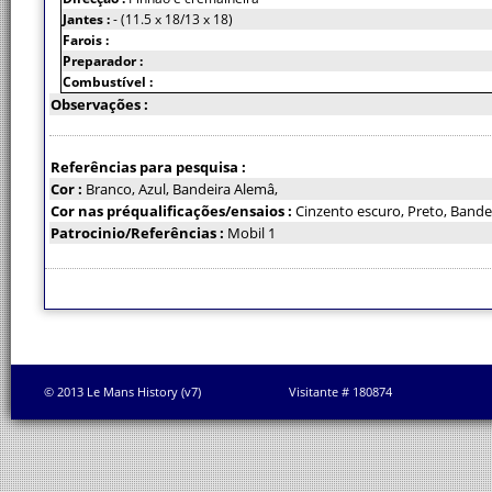
Jantes :
- (11.5 x 18/13 x 18)
Farois :
Preparador :
Combustível :
Observações :
Referências para pesquisa :
Cor :
Branco, Azul, Bandeira Alemâ,
Cor nas préqualificações/ensaios :
Cinzento escuro, Preto, Bande
Patrocinio/Referências :
Mobil 1
© 2013 Le Mans History (v7)
Visitante # 180874