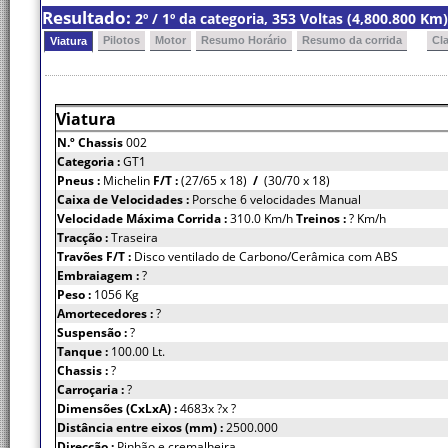
Resultado:
2º / 1º da categoria, 353 Voltas (4,800.800 K
Pilotos
Motor
Resumo Horário
Resumo da corrida
Cl
Viatura
Viatura
N.º Chassis
002
Categoria :
GT1
Pneus :
Michelin
F/T :
(27/65 x 18)
/
(30/70 x 18)
Caixa de Velocidades :
Porsche 6 velocidades Manual
Velocidade Máxima Corrida :
310.0 Km/h
Treinos :
? Km/h
Tracção :
Traseira
Travões F/T :
Disco ventilado de Carbono/Cerâmica com ABS
Embraiagem :
?
Peso :
1056 Kg
Amortecedores :
?
Suspensão :
?
Tanque :
100.00 Lt.
Chassis :
?
Carroçaria :
?
Dimensões (CxLxA) :
4683x ?x ?
Distância entre eixos (mm) :
2500.000
Direcção :
Pinhão e cremalheira