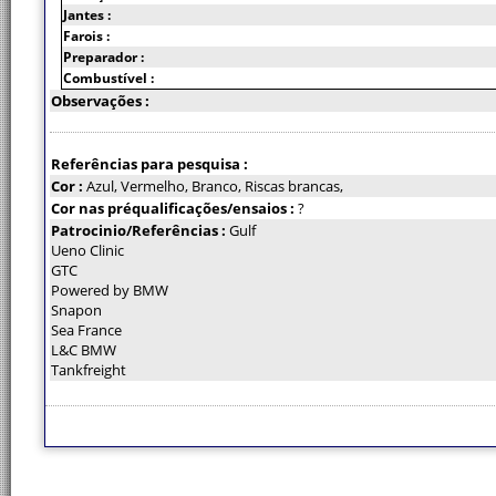
Jantes :
Farois :
Preparador :
Combustível :
Observações :
Referências para pesquisa :
Cor :
Azul, Vermelho, Branco, Riscas brancas,
Cor nas préqualificações/ensaios :
?
Patrocinio/Referências :
Gulf
Ueno Clinic
GTC
Powered by BMW
Snapon
Sea France
L&C BMW
Tankfreight