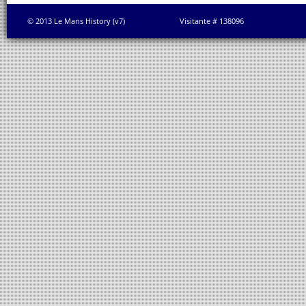
© 2013 Le Mans History (v7)
Visitante # 138096