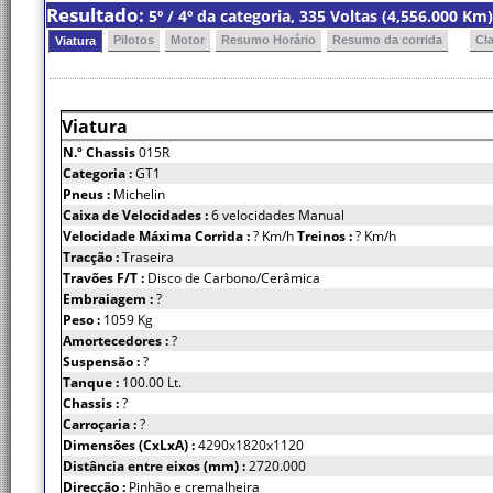
Resultado:
5º / 4º da categoria, 335 Voltas (4,556.000 K
Pilotos
Motor
Resumo Horário
Resumo da corrida
Cl
Viatura
Viatura
N.º Chassis
015R
Categoria :
GT1
Pneus :
Michelin
Caixa de Velocidades :
6 velocidades Manual
Velocidade Máxima Corrida :
? Km/h
Treinos :
? Km/h
Tracção :
Traseira
Travões F/T :
Disco de Carbono/Cerâmica
Embraiagem :
?
Peso :
1059 Kg
Amortecedores :
?
Suspensão :
?
Tanque :
100.00 Lt.
Chassis :
?
Carroçaria :
?
Dimensões (CxLxA) :
4290x1820x1120
Distância entre eixos (mm) :
2720.000
Direcção :
Pinhão e cremalheira