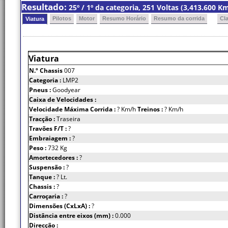
Resultado:
25º / 1º da categoria, 251 Voltas (3,413.600 
Pilotos
Motor
Resumo Horário
Resumo da corrida
Cl
Viatura
Viatura
N.º Chassis
007
Categoria :
LMP2
Pneus :
Goodyear
Caixa de Velocidades :
Velocidade Máxima Corrida :
? Km/h
Treinos :
? Km/h
Tracção :
Traseira
Travões F/T :
?
Embraiagem :
?
Peso :
732 Kg
Amortecedores :
?
Suspensão :
?
Tanque :
? Lt.
Chassis :
?
Carroçaria :
?
Dimensões (CxLxA) :
?
Distância entre eixos (mm) :
0.000
Direcção :