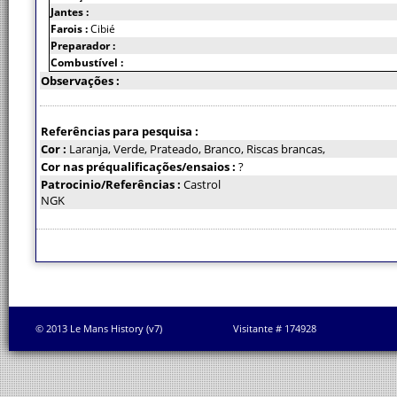
Jantes :
Farois :
Cibié
Preparador :
Combustível :
Observações :
Referências para pesquisa :
Cor :
Laranja, Verde, Prateado, Branco, Riscas brancas,
Cor nas préqualificações/ensaios :
?
Patrocinio/Referências :
Castrol
NGK
© 2013 Le Mans History (v7)
Visitante # 174928