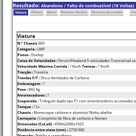
Resultado:
Abandono / Falta de combustível (18 Voltas)
Pilotos
Motor
Resumo Horário
Resumo da corrida
Cl
Viatura
Viatura
N.º Chassis
005
Categoria :
LMP
Pneus :
Dunlop
Caixa de Velocidades :
Ferrari/Hewland 5 velocidades Transversal se
Velocidade Máxima Corrida :
? Km/h
Treinos :
? Km/h
Tracção :
Traseira
Travões F/T :
Disco Ventilados de Carbono
Embraiagem :
?
Peso :
892 Kg
Amortecedores :
?
Suspensão :
Triângulo duplo tipo F1 com amortecedores accionados p
Tanque :
? Lt.
Chassis :
Monocoque carbono e aluminio/ Ninho abelha
Carroçaria :
Compósito de fibra de carbono e Nomex
Dimensões (CxLxA) :
4569x2000x1025
Distância entre eixos (mm) :
2750.000
Direcção :
Pinhão e cremalheira