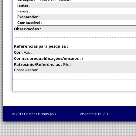
Jantes :
Farois :
Preparador :
Combustível :
Observações :
Referências para pesquisa :
Cor :
Azul,
Cor nas préqualificações/ensaios :
?
Patrocinio/Referências :
Pilot
Costa Azahar
© 2013 Le Mans History (v7)
Visitante # 151711